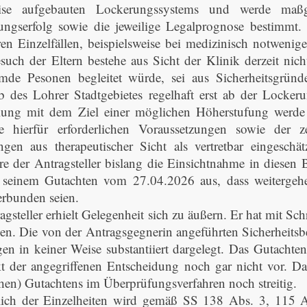
eise aufgebauten Lockerungssystems und werde maßg
ngserfolg sowie die jeweilige Legalprognose bestimmt.
en Einzelfällen, beispielsweise bei medizinisch notwenige
such der Eltern bestehe aus Sicht der Klinik derzeit nich
emde Pesonen begleitet würde, sei aus Sicherheitsgründ
b des Lohrer Stadtgebietes regelhaft erst ab der Locker
ung mit dem Ziel einer möglichen Höherstufung werde f
ie hierfür erforderlichen Voraussetzungen sowie der z
gen aus therapeutischer Sicht als vertretbar eingeschät
re der Antragsteller bislang die Einsichtnahme in diese
n seinem Gutachten vom 27.04.2026 aus, dass weitergeh
erbunden seien.
agsteller erhielt Gelegenheit sich zu äußern. Er hat mit Sc
. Die von der Antragsgegnerin angeführten Sicherheitsb
en in keiner Weise substantiiert dargelegt. Das Gutacht
t der angegriffenen Entscheidung noch gar nicht vor. Dar
ichen) Gutachtens im Überprüfungsverfahren noch streitig.
lich der Einzelheiten wird gemäß SS 138 Abs. 3, 115 A