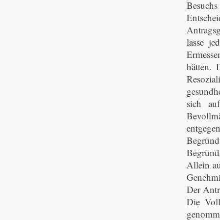
Besuchs 
Entschei
Antragsg
lasse j
Ermessen
hätten. 
Resozial
gesundhe
sich au
Bevollm
entgegen
Begründ
Begründu
Allein a
Genehmig
Der Antr
Die Vol
genommen