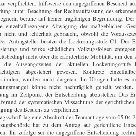
zu verpflichten, hilfsweise den angegriffenen Bescheid a
dung unter Beachtung der Rechtsauffassung des erkennen
egnerin beruhe auf keiner tragfähigen Begründung. Der 
ede einzelfallbezogene Abwägung der maßgeblichen Gesi
 nicht und fehlerhaft gebraucht, obwohl die Vorausset
Der Antragsteller besitze die Lockerungsstufe C1. Der E
isierung und wirke schädlichen Vollzugsfolgen entgegen.
itsbedingt nicht über die erforderliche Mobilität, um den 
f die Ausgangszeiten der aktuellen Lockerungsstufe
ächtigten abgesichert gewesen. Konkrete einzelfa
stünden, wurden nicht dargetan. Im Übrigen hätte es m
ungsmangel könne nicht nachträglich geheilt werden.
ng im Zeitpunkt der Entscheidung abzustellen. Das Erm
ufgrund der systematischen Missachtung der gerichtliche
ung des Besuchs zu verpflichten.
agsschrift lag eine Abschrift des Teamanträge vom 05.04.2
lzugsbehörde hat zu dem Antrag auf gerichtliche Ent
. Ihr zufolge sei die angegriffene Entscheidung recht