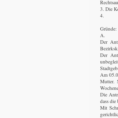
Rechtsau
3. Die K
4. Der 
Gründe:
A.
Der Ant
Bezirksk
Der Ant
unbegle
Stadtgeb
Am 05.04
Mutter. 
Wochene
Die Antr
dass die
Mit Schr
gerichtl