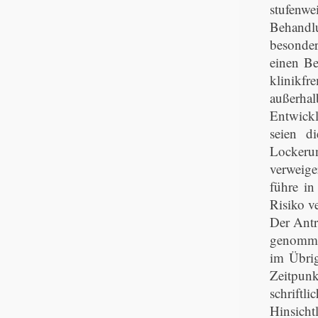
stufenw
Behandlu
besonder
einen Be
klinikfr
außerhal
Entwickl
seien d
Lockerun
verweige
führe i
Risiko v
Der Antr
genommen
im Übrig
Zeitpunk
schriftl
Hinsicht