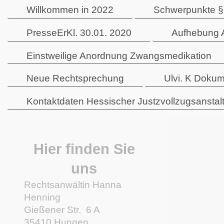
Willkommen in 2022
Schwerpunkte §
PresseErKl. 30.01. 2020
Aufhebung 
Einstweilige Anordnung Zwangsmedikation
Neue Rechtsprechung
Ulvi. K Dokum
Kontaktdaten Hessischer Justzvollzugsanstal
Hier finden Sie
uns
Rechtsanwältin Hanna
Henning
Gießener Str.
6 A
35410
Hungen