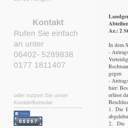
Landger
Kontakt
Abteilun
Az.: 2 S
Rufen Sie einfach
an unter
In dem S
- Antrags
06402- 5289838
Verteidig
0177 1811407
Rechtsan
gegen
- Antrag
hier: Be
erlässt 
oder nutzen Sie unser
Beschlus
Kontaktformular.
1. Die 
Teilen
abgelehn
2. Die 