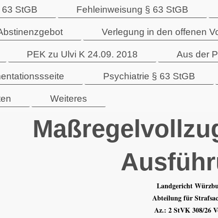
 63 StGB
Fehleinweisung § 63 StGB
Abstinenzgebot
Verlegung in den offenen V
PEK zu Ulvi K 24.09. 2018
Aus der P
entationssseite
Psychiatrie § 63 StGB
ten
Weiteres
Maßregelvollzu
Ausfüh
Landgericht Würzb
Abteilung für Strafsa
Az.: 2 StVK 308/26 V