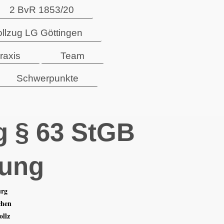
2 BvR 1853/20
ollzug LG Göttingen
raxis
Team
Schwerpunkte
g § 63 StGB
rung
urg
chen
ollz