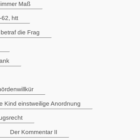
lzimmer Maß
62, htt
traf die Frag
rank
ördenwillkür
 Kind einstweilige Anordnung
zugsrecht
Der Kommentar II