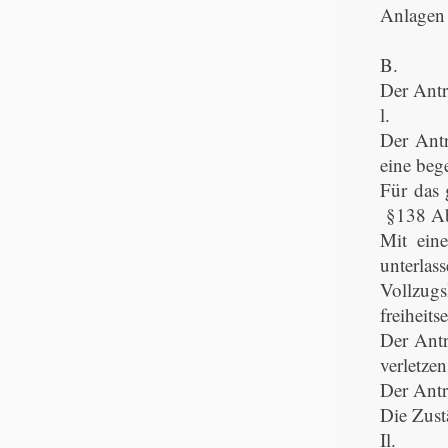
Anlagen
B.
Der Antr
l.
Der Antr
eine beg
Für das 
§138 Ab
Mit ein
unterla
Vollzugs
freiheit
Der Antr
verletze
Der Antr
Die Zust
Il.