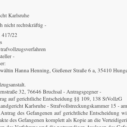
cht Karlsruhe
h nicht rechtskräftig -
 417/22
s
trafvollzugsverfahren
teller -
er:
wältin Hanna Henning, Gießener Straße 6 a, 35410 Hung
lzugsanstalt.
nstraße 32, 76646 Bruchsal - Antragsgegner -
trag auf gerichtliche Entscheidung §§ 109, 138 StVollzG
Landgericht Karlsruhe - Strafvollstreckungskammer 15 - a
Antrag des Gefangenen auf gerichtliche Entscheidung wird 
kte des Gefangenen komplett als Kopie an die Verteidige
en des Verfahrens und die notwendigen Auslagen des Gefan