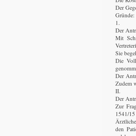
Der Gege
Gründe:
1.
Der Antra
Mit Sch
Vertrete
Sie bege
Die Vol
genomm
Der Antr
Zudem wu
II.
Der Antr
Zur Fra
1541/15 
Ärztlic
den Pati