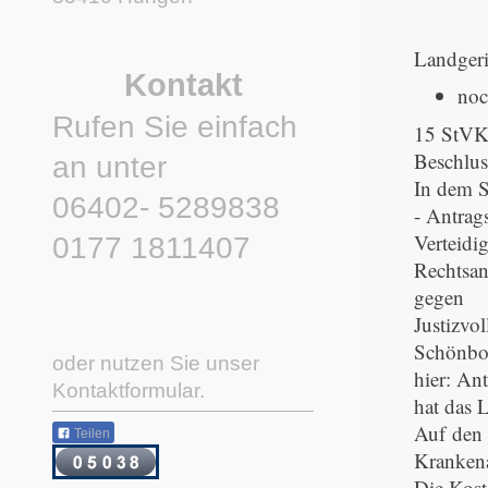
Landgeri
Kontakt
noc
Rufen Sie einfach
15 StVK
Beschlus
an unter
In dem S
06402- 5289838
- Antrags
Verteidig
0177 1811407
Rechtsan
gegen
Justizvol
Schönbor
oder nutzen Sie unser
hier: An
Kontaktformular.
hat das 
Auf den 
Teilen
Krankena
Die Kost