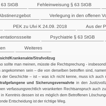
 63 StGB
Fehleinweisung § 63 StGB
Abstinenzgebot
Verlegung in den offenen V
PEK zu Ulvi K 24.09. 2018
Aus der P
entationssseite
Psychiatrie § 63 StGB
ten
Weiteres
sicht/Krankenakte/Strafvollzug
 so sollte man meinen, müsste die Rechtsprechung - insbeson
angekommen sein – die von derselben betroffen sind, namentl
n der Geschichte – ist – was ich nicht kenne, muss ich auch
trafgefangene und Sicherungsverwahrte
in den Justizvoll
nen verfassungsrechtlich verankerten Rechtsanspruch auch zu
 in Kenntnis dessen ist es möglich dem Betroffenen Löschung
nde Entscheidung ist der richtige Weg.