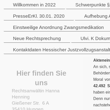
Willkommen in 2022
Schwerpunkte §
PresseErKl. 30.01. 2020
Aufhebung 
Einstweilige Anordnung Zwangsmedikation
Neue Rechtsprechung
Ulvi. K Dokum
Kontaktdaten Hessischer Justzvollzugsanstal
Aktenein
An sich,
Hier finden Sie
Behörden 
Moral vo
uns
42.492 S
Rechtsanwältin Hanna
haben ei
Henning
Denn nur
Gießener Str.
6 A
nachstehe
35410
Hungen