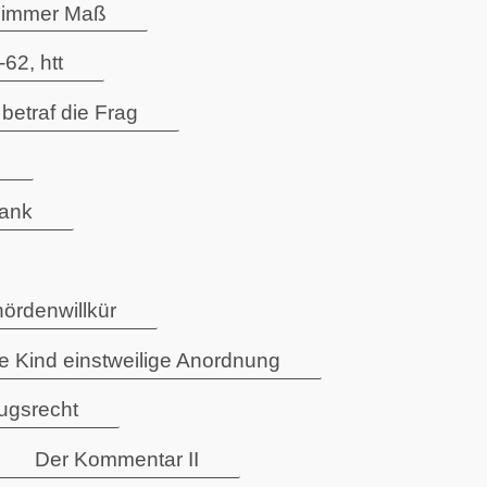
lzimmer Maß
62, htt
traf die Frag
rank
ördenwillkür
 Kind einstweilige Anordnung
zugsrecht
Der Kommentar II