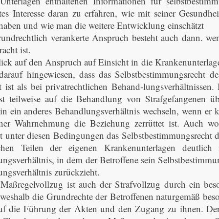
Unterlagen enthaltenen Informationen für selbstbestim
tes Interesse daran zu erfahren, wie mit seiner Gesundh
haben und wie man die weitere Entwicklung einschätzt
rundrechtlich verankerte Anspruch besteht auch dann. we
acht ist.
ick auf den Anspruch auf Einsicht in die Krankenunterlag
arauf hingewiesen, dass das Selbstbestimmungsrecht de
t ist als bei privatrechtlichen Behand-lungsverhältnisse
t teilweise auf die Behandlung von Strafgefangenen üb
n ein anderes Behandlungsverhältnis wechseln, wenn er k
ner Wahrnehmung die Beziehung zerrüttet ist. Auch wo 
st unter diesen Bedingungen das Selbstbestimmungsrecht
ichen Teilen der eigenen Krankenunterlagen deutlich i
ngsverhältnis, in dem der Betroffene sein Selbstbestimmu
ngsverhältnis zurückzieht.
Maßregelvollzug ist auch der Strafvollzug durch ein bes
 weshalb die Grundrechte der Betroffenen naturgemäß beson
f die Führung der Akten und den Zugang zu ihnen. Der I