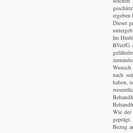
solchen 
geschütz
ergeben 
Dieser g
untergebr
Im Hinbl
BVerfG d
gefährde
zumindes
Wunsch i
nach sei
haben, i
wesentl
Behandlu
Behandlu
Wie der 
geprägt.
Bezug au