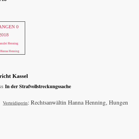
ANGEN 0
2018
anzlei Henning
n Hanna Henning
icht Kassel
In der Strafvollstreckungssache
ss
: Rechtsanwältin Hanna Henning, Hungen
Verteidigerin