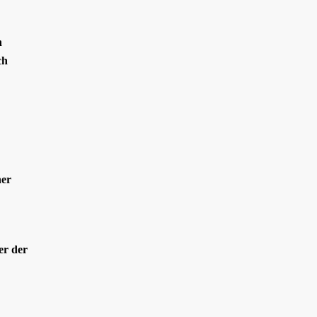
n
ch
ner
er der