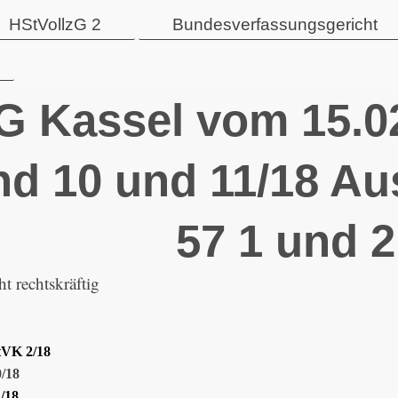
HStVollzG 2
Bundesverfassungsgericht
G Kassel vom 15.02
nd 10 und 11/18 Au
57 1 und 
t rechtskräftig
tVK 2/18
/18
/18