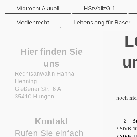
Mietrecht Aktuell
HStVollzG 1
Medienrecht
Lebenslang für Raser
L
Hier finden Sie
u
uns
Rechtsanwältin Hanna
Henning
Gießener Str.
6 A
35410
Hungen
noch nich
Kontakt
2
S
2 StVK 10
Rufen Sie einfach
2
StVK 11