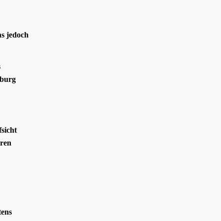
ns jedoch
s
rburg
sicht
hren
tens