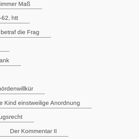
lzimmer Maß
62, htt
traf die Frag
rank
ördenwillkür
 Kind einstweilige Anordnung
zugsrecht
Der Kommentar II