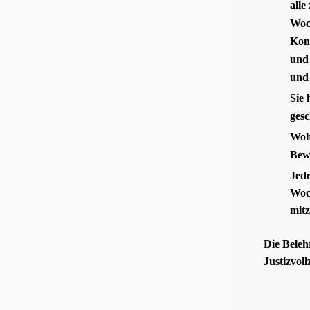
alle
Woch
Kont
und 
und 
Sie 
gesc
Wohn
Bew
Jede
Woch
mitz
Die Beleh
Justizvoll