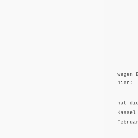
wegen 
hier: 
hat di
Kassel
Februa