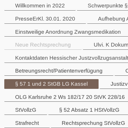
Willkommen in 2022
Schwerpunkte §
PresseErKl. 30.01. 2020
Aufhebung 
Einstweilige Anordnung Zwangsmedikation
Neue Rechtsprechung
Ulvi. K Dokum
Kontaktdaten Hessischer Justzvollzugsanstal
Betreungsrecht/Patientenverfügung
§ 57 1 und 2 StGB LG Kassel
Justiz
OLG Karlsruhe 2 Ws 182/17 20 StVK 228/16
StVollzG
§ 52 Absatz 1 HStVollzG
Strafrecht
Rechtsprechung StVollzG